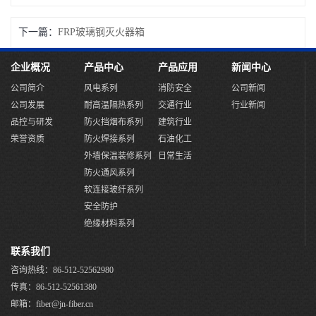
下一篇：
FRP玻璃钢灭火器箱
企业概况
产品中心
产品应用
新闻中心
公司简介
风电系列
消防安全
公司新闻
公司发展
耐高温隔热系列
交通行业
行业新闻
品控与研发
防火挡烟布系列
建筑行业
荣誉资质
防火焊接系列
石油化工
外墙保温装修系列
日常生活
防火通风系列
软连接玻纤系列
安全防护
绝缘材料系列
联系我们
咨询热线：86-512-52562980
传真：86-512-52561380
邮箱：fiber@jn-fiber.cn