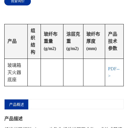
我要询价
组
玻纤布
涂层克
玻纤布
产品
织
产品
重量
重
厚度
技术
结
(g/m2)
(g/m2)
(mm)
参数
构
玻璃箱
PDF--
灭火器
>
底座
产品概述
产品描述